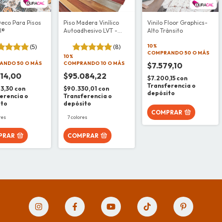
Deco Para Pisos
Piso Madera Vinílico
Vinilo Floor Graphics-
l®
Autoadhesivo LVT -
Alto Tránsito
Protección UV
(5)
(8)
10%
COMPRANDO 50 O MÁS
10%
ANDO 50 O MÁS
COMPRANDO 10 O MÁS
$7.579,10
614,00
$95.084,22
$7.200,15
con
Transferencia o
83,30
con
$90.330,01
con
depósito
erencia o
Transferencia o
ito
depósito
COMPRAR
res
7 colores
PRAR
COMPRAR