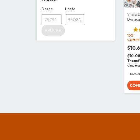
Desde
Hasta
Vinilo 
Duraca
APLICAR
10%
COMPR
$10.
$10.0
Transf
depós
10 colo
COM