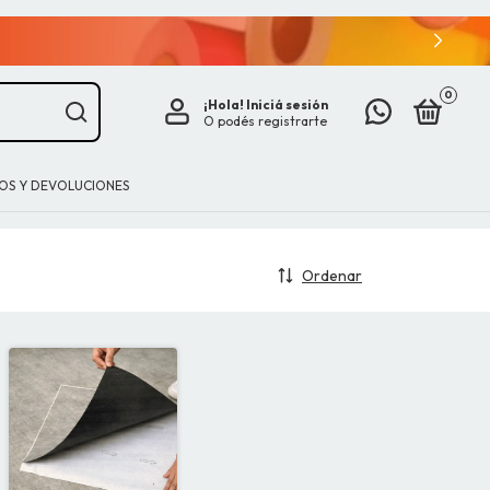
0
¡Hola!
Iniciá sesión
O podés registrarte
IOS Y DEVOLUCIONES
Ordenar