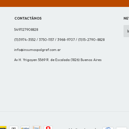
CONTACTÁNOS
NE
5491127908828
(11)3974-3552 / 3750-1157 / 3968-9707 / (11)15-2790-8828
info@insumospolgraf.com.ar
Av H. Yrigoyen 5569 R. de Escalada (1826) Buenos Aires