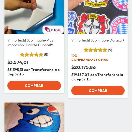
Vinilo Textil Sublimable-Plus
Vinilo Textil Sublimable Duracal®
Impresión Directa Duracal®
(5)
(5)
10%
COMPRANDO 25 O MÁS
$3.574,01
$20.175,86
$3.395,31
con
Transferencia o
depósito
$19.167,07
con
Transferencia
o depósito
COMPRAR