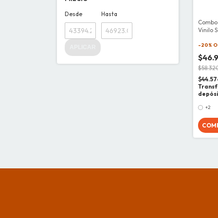
Desde
Hasta
Combo 
Vinilo 
Papel T
-
20
% O
APLICAR
$46.
$58.32
$44.57
Transf
depós
+2
COM