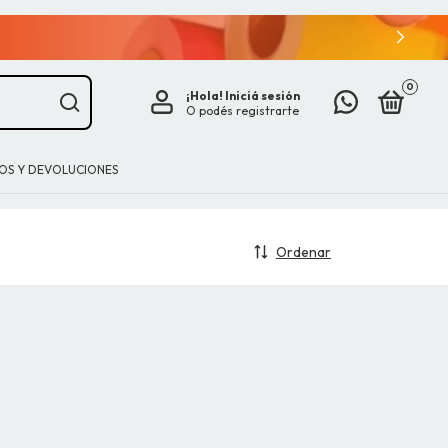
0
¡Hola!
Iniciá sesión
O podés registrarte
IOS Y DEVOLUCIONES
Ordenar