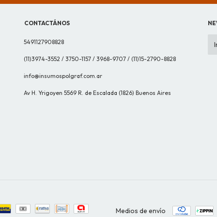
CONTACTÁNOS
NE
5491127908828
(11)3974-3552 / 3750-1157 / 3968-9707 / (11)15-2790-8828
info@insumospolgraf.com.ar
Av H. Yrigoyen 5569 R. de Escalada (1826) Buenos Aires
Medios de envío