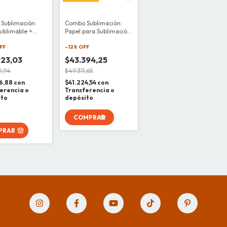
Sublimación:
Combo Sublimación:
Sublimable +
Papel para Sublimación
rical
Trical + tazas de
FF
cerámicas sublimables
-
12
% OFF
923,03
$43.394,25
0,94
$49.311,65
6,88
con
$41.224,54
con
erencia o
Transferencia o
ito
depósito
PRAR