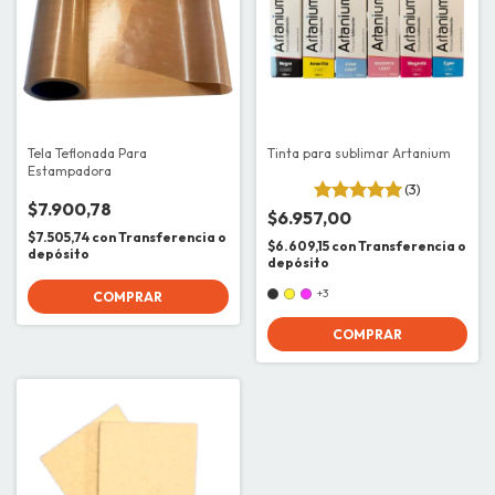
Tela Teflonada Para
Tinta para sublimar Artanium
Estampadora
(3)
$7.900,78
$6.957,00
$7.505,74
con
Transferencia o
$6.609,15
con
Transferencia o
depósito
depósito
+3
COMPRAR
COMPRAR