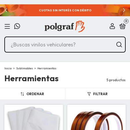
CUOTAS SIN INTERÉS CON DÉBITO
¿DUDAS
0
Inicio
>
Sublimables
>
Herramientas
Herramientas
5 productos
ORDENAR
FILTRAR