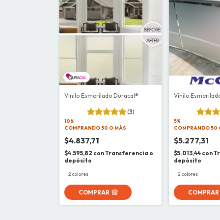
Vinilo Esmerilado Duracal®
Vinilo Esmerilad
(3)
10%
5%
COMPRANDO 50 O MÁS
COMPRANDO 50 
$4.837,71
$5.277,31
$4.595,82
con
Transferencia o
$5.013,44
con
T
depósito
depósito
2 colores
2 colores
COMPRAR
COMPRAR