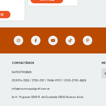
CONTACTÁNOS
NE
5491127908828
(11)3974-3552 / 3750-1157 / 3968-9707 / (11)15-2790-8828
info@insumospolgraf.com.ar
Av H. Yrigoyen 5569 R. de Escalada (1826) Buenos Aires