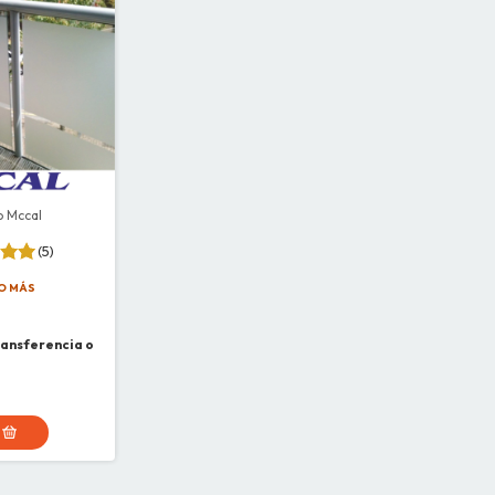
o Mccal
(5)
O MÁS
ransferencia o