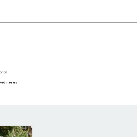
onal
 vidrieras