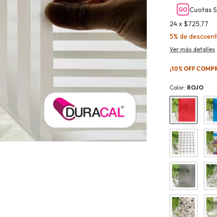
Cuotas S
24
x
$725,77
5% de descuen
Ver más detalles
¡10% OFF COMP
Color:
ROJO