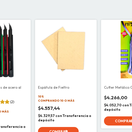
as de acero al
Espátula de Fieltro
Cutter Metálico 
10%
$4.266,00
COMPRANDO 10 O MÁS
(2)
$4.052,70
con
T
$4.557,44
depósito
O MÁS
$4.329,57
con
Transferencia o
depósito
ransferencia o