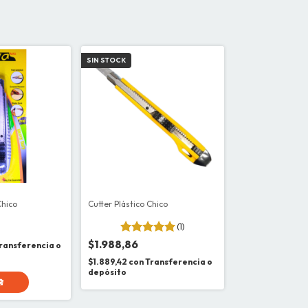
SIN STOCK
Chico
Cutter Plástico Chico
(1)
$1.988,86
ransferencia o
$1.889,42
con
Transferencia o
depósito