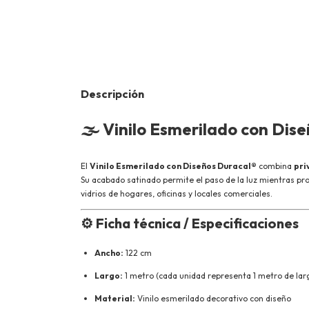
Descripción
🌫️
Vinilo Esmerilado con Dis
El
Vinilo Esmerilado con Diseños Duracal®
combina
pri
Su acabado satinado permite el paso de la luz mientras pro
vidrios de hogares, oficinas y locales comerciales.
⚙️ Ficha técnica / Especificaciones
Ancho:
122 cm
Largo:
1 metro (cada unidad representa 1 metro de largo
Material:
Vinilo esmerilado decorativo con diseño