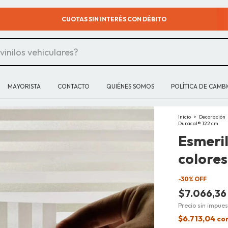
¿DUDAS? CONTACTATE CON UN ASESOR HACIENDO CLICK AQUI
MAYORISTA
CONTACTO
QUIÉNES SOMOS
POLÍTICA DE CAMB
Inicio
>
Decoración
Duracal® 122 cm
Esmeril
colores
-
30
% OFF
$7.066,36
Precio sin impue
$6.713,04
co