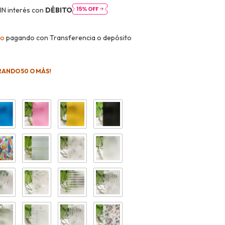
IN interés con
DÉBITO
to
pagando con Transferencia o depósito
RANDO 50 O MÁS!