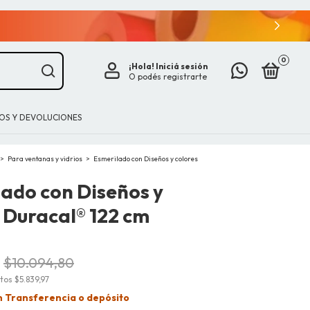
0
¡Hola!
Iniciá sesión
O podés registrarte
IOS Y DEVOLUCIONES
>
Para ventanas y vidrios
>
Esmerilado con Diseños y colores
ado con Diseños y
 Duracal® 122 cm
$10.094,80
stos
$5.839,97
n
Transferencia o depósito