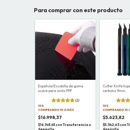
Para comprar con este producto
Espatula/Escobilla de goma
Cutter Knife hoj
suave para vinilo PPF
carbono 9mm.
(2)
10%
10%
COMPRANDO 10 O MÁS
COMPRANDO 10 
$16.998,37
$5.623,82
$16.148,45
con
Transferencia o
$5.342,63
con
T
depósito
depósito