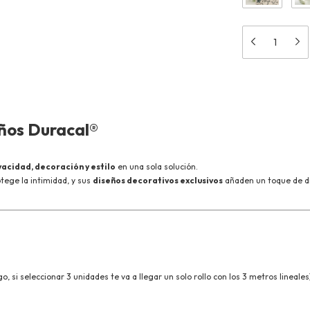
eños Duracal®
vacidad, decoración y estilo
en una sola solución.
tege la intimidad, y sus
diseños decorativos exclusivos
añaden un toque de di
, si seleccionar 3 unidades te va a llegar un solo rollo con los 3 metros lineale