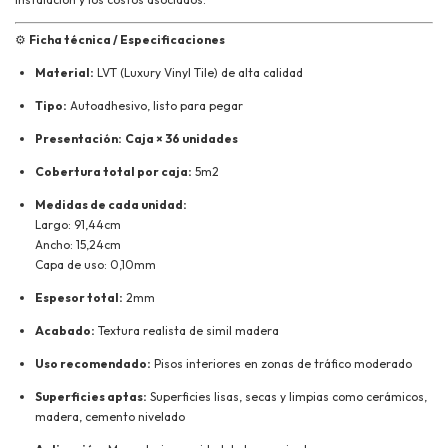
⚙️
Ficha técnica / Especificaciones
Material:
LVT (Luxury Vinyl Tile) de alta calidad
Tipo:
Autoadhesivo, listo para pegar
Presentación:
Caja × 36 unidades
Cobertura total por caja:
5m2
Medidas de cada unidad:
Largo: 91,44cm
Ancho: 15,24cm
Capa de uso: 0,10mm
Espesor total:
2mm
Acabado:
Textura realista de simil madera
Uso recomendado:
Pisos interiores en zonas de tráfico moderado
Superficies aptas:
Superficies lisas, secas y limpias como cerámicos,
madera, cemento nivelado