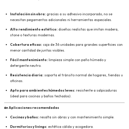
Instalación sin obra:
gracias a su adhesivo incorporado, no se
necesitan pegamentos adicionales ni herramientas especiales.
Alto rendimiento estético:
diseños realistas que imitan madera,
stone o texturas modernas.
Cobertura eficaz:
caja de 36 unidades para grandes superficies con
menor cantidad de juntas visibles.
Fácil mantenimiento:
limpieza simple con paño húmedo y
detergente neutro.
Resistencia diaria:
soporta el tránsito normal de hogares, tiendas u
oficinas.
Apto para ambientes húmedos leves:
resistente a salpicaduras
(ideal para cocinas y baños techados).
🏡
Aplicaciones recomendadas
Cocinas y baños:
resalta sin obras y con mantenimiento simple.
Dormitorios y livings:
estética cálida y acogedora.