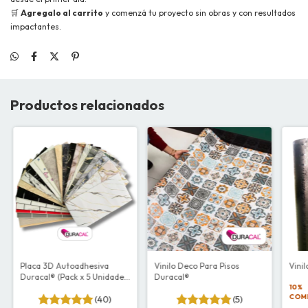
🛒
Agregalo al carrito
y comenzá tu proyecto sin obras y con resultados
impactantes.
Productos relacionados
Placa 3D Autoadhesiva
Vinilo Deco Para Pisos
Vini
Duracal® (Pack x 5 Unidades
Duracal®
- 30x60cm)
10%
COM
(40)
(5)