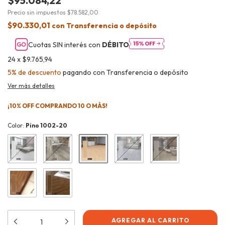
$95.084,22
Precio sin impuestos
$78.582,00
$90.330,01
con
Transferencia o depósito
Cuotas SIN interés con
DÉBITO
24
x
$9.765,94
5% de descuento
pagando con Transferencia o depósito
Ver más detalles
¡10% OFF COMPRANDO 10 O MÁS!
Color:
Pino 1002-20