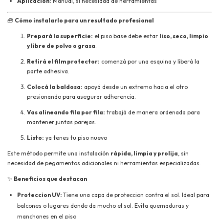
Aplicación:
Manual, si necesidad de herramientas
🧰
Cómo instalarlo para un resultado profesional
Prepará la superficie:
el piso base debe estar
liso, seco, limpio
y libre de polvo o grasa
.
Retirá el film protector:
comenzá por una esquina y liberá la
parte adhesiva.
Colocá la baldosa:
apoyá desde un extremo hacia el otro
presionando para asegurar adherencia.
Vas alineando fila por fila:
trabajá de manera ordenada para
mantener juntas parejas.
Listo:
ya tenes tu piso nuevo
Este método permite una instalación
rápida, limpia y prolija
, sin
necesidad de pegamentos adicionales ni herramientas especializadas.
✨
Beneficios que destacan
Proteccion UV:
Tiene una capa de proteccion contra el sol. Ideal para
balcones o lugares donde da mucho el sol. Evita quemaduras y
manchones en el piso