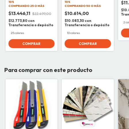
$11
10%
10%
COMPRANDO 25 O MÁS
COMPRANDO 50 O MÁS
$10.
$13.446,11
$10.614,00
$22.499,00
Tran
$12.773,80
con
$10.083,30
con
2 co
Transferencia o depósito
Transferencia o depósito
25 colores
10 colores
COMPRAR
COMPRAR
Para comprar con este producto