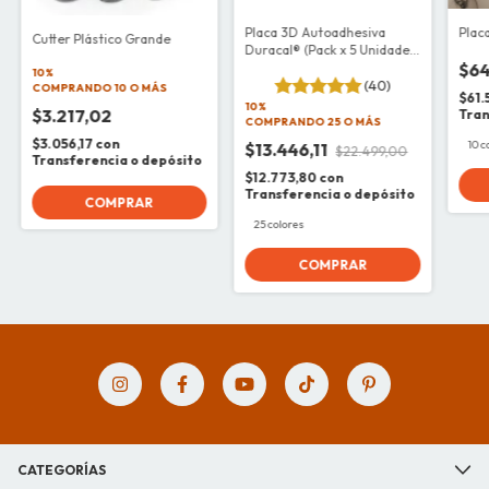
Placa 3D Autoadhesiva
Plac
Cutter Plástico Grande
Duracal® (Pack x 5 Unidades
- 30x60cm)
$64
10%
(40)
COMPRANDO 10 O MÁS
$61.
10%
$3.217,02
Tran
COMPRANDO 25 O MÁS
$3.056,17
con
10 c
$13.446,11
$22.499,00
Transferencia o depósito
$12.773,80
con
Transferencia o depósito
25 colores
COMPRAR
CATEGORÍAS