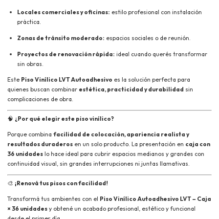
Locales comerciales y oficinas:
estilo profesional con instalación
práctica.
Zonas de tránsito moderado:
espacios sociales o de reunión.
Proyectos de renovación rápida:
ideal cuando querés transformar
sin obras.
Este
Piso Vinílico LVT Autoadhesivo
es la solución perfecta para
quienes buscan combinar
estética, practicidad y durabilidad
sin
complicaciones de obra.
🧠
¿Por qué elegir este piso vinílico?
Porque combina
facilidad de colocación, apariencia realista y
resultados duraderos
en un solo producto. La presentación en
caja con
36 unidades
lo hace ideal para cubrir espacios medianos y grandes con
continuidad visual, sin grandes interrupciones ni juntas llamativas.
🎨
¡Renová tus pisos con facilidad!
Transformá tus ambientes con el
Piso Vinílico Autoadhesivo LVT – Caja
× 36 unidades
y obtené un acabado profesional, estético y funcional
desde el primer día.