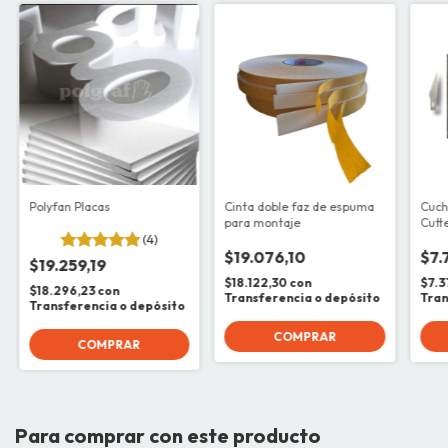
Polyfan Placas
Cinta doble faz de espuma
Cuch
para montaje
Cutt
(4)
$19.076,10
$7.
$19.259,19
$18.122,30
con
$7.3
$18.296,23
con
Transferencia o depósito
Tran
Transferencia o depósito
COMPRAR
COMPRAR
Para comprar con este producto