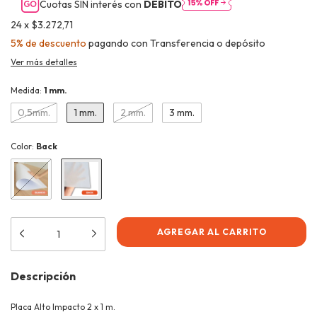
Cuotas SIN interés con
DÉBITO
24
x
$3.272,71
5% de descuento
pagando con Transferencia o depósito
Ver más detalles
Medida:
1 mm.
0.5mm.
1 mm.
2 mm.
3 mm.
Color:
Back
Descripción
Placa Alto Impacto 2 x 1 m.