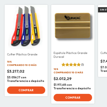
SIN 
Espátula Plástica Grande
Cutt
Cutter Plástico Grande
Duracal
$7.
10%
(1)
COMPRANDO 10 O MÁS
$7.0
10%
$3.217,02
Tran
COMPRANDO 10 O MÁS
$3.056,17
con
$2.012,29
Transferencia o depósito
$1.911,68
con
Transferencia o depósito