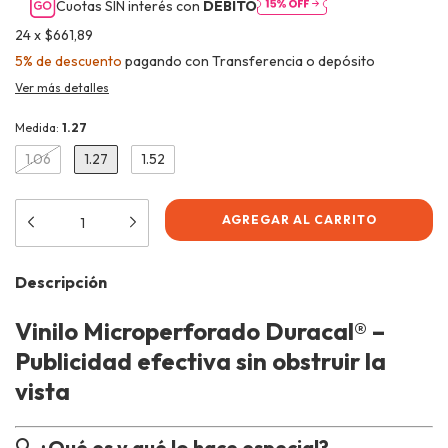
Cuotas SIN interés con
DÉBITO
24
x
$661,89
5% de descuento
pagando con Transferencia o depósito
Ver más detalles
Medida:
1.27
1.06
1.27
1.52
Descripción
Vinilo Microperforado Duracal® –
Publicidad efectiva sin obstruir la
vista
🔍
¿Qué es y qué lo hace especial?