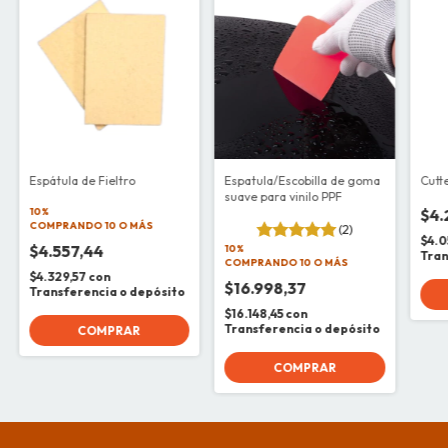
Espátula de Fieltro
Espatula/Escobilla de goma
Cutt
suave para vinilo PPF
10%
$4.
COMPRANDO 10 O MÁS
(2)
$4.0
$4.557,44
10%
Tran
COMPRANDO 10 O MÁS
$4.329,57
con
$16.998,37
Transferencia o depósito
$16.148,45
con
Transferencia o depósito
COMPRAR