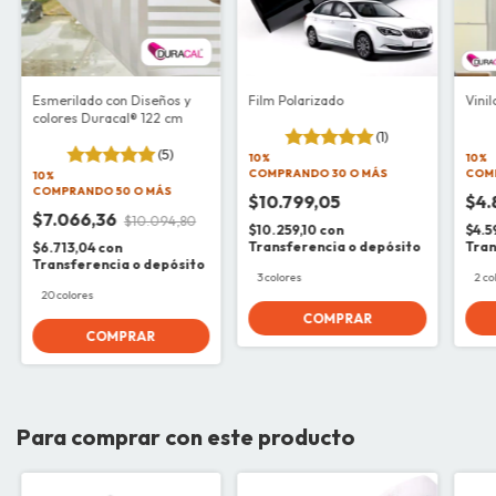
Esmerilado con Diseños y
Film Polarizado
Vini
colores Duracal® 122 cm
(1)
(5)
10%
10%
COMPRANDO 30 O MÁS
COM
10%
COMPRANDO 50 O MÁS
$10.799,05
$4.
$7.066,36
$10.094,80
$10.259,10
con
$4.5
Transferencia o depósito
Tran
$6.713,04
con
Transferencia o depósito
3 colores
2 co
20 colores
COMPRAR
COMPRAR
Para comprar con este producto